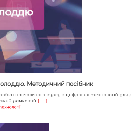
 молоддю. Методичний посібник
обки навчального курсу з цифрових технологій для
ський рамковий
[. . .]
ехнології