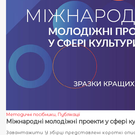
Методичні посібники
,
Публікації
Міжнародні молодіжні проекти у сфері ку
Завантажити У збірці представлені короткі описи