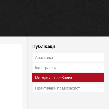
Публікації
Аналітика
Інфографіка
Методичні посібники
Практичний правозахист