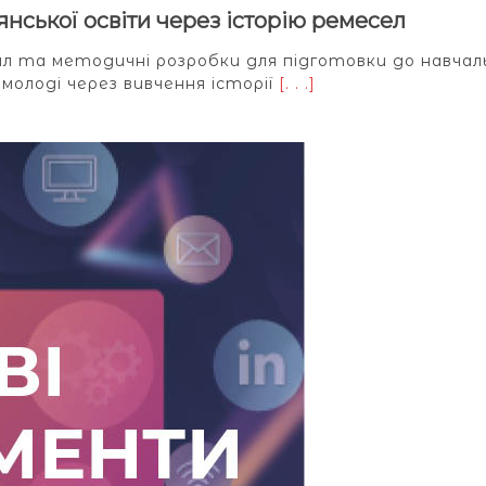
нської освіти через історію ремесел
 та методичні розробки для підготовки до навчал
молоді через вивчення історії
[. . .]