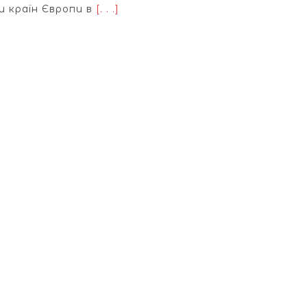
и країн Європи в
[. . .]