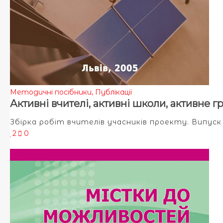
Методичні посібники
,
Публікації
Активні вчителі, активні школи, активне г
Збірка робіт вчителів учасників проекту. Випуск
2
0