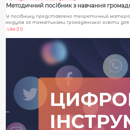
Методичний посібник з навчання громадя
У посібнику представлено теоретичний матеріал
модулів за тематиками громадянської освіти для 
Like
0