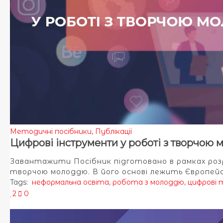
Методичні посібники
,
Публікації
Цифрові інструменти у роботі з творчою
Завантажити Посібник підготовано в рамках розр
творчою молоддю. В його основі лежить Європей
Tags:
неформальна освіта
,
робота з молоддю
,
цифрові т
2
0