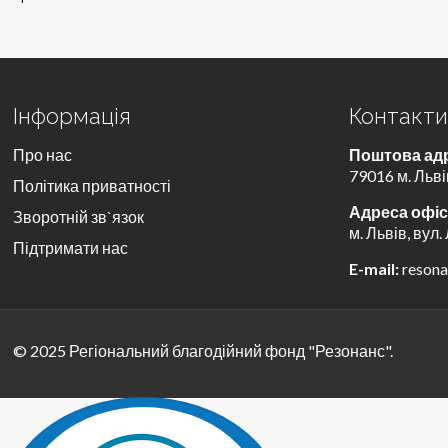
Інформація
Контакт
Про нас
Поштова ад
79016 м. Льві
Політика приватності
Адреса офіс
Зворотній зв`язок
м. Львів, вул.
Підтримати нас
E-mail:
reson
© 2025 Регіональний благодійний фонд "Резонанс".