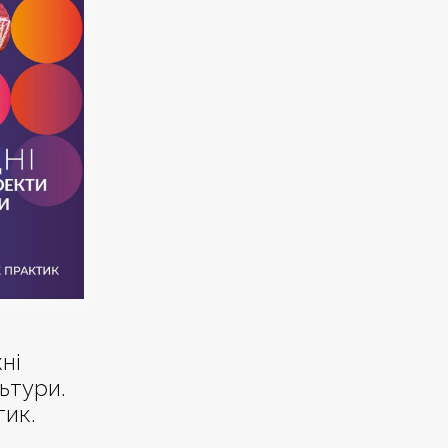
ні
ьтури.
тик.