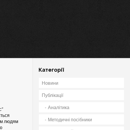
Категорії
Новини
Публікації
Аналітика
с”
ється
Методичні посібники
им людям
тю