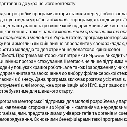
даптована до українського контексту.
ід час розробки програми автори ставили перед собою завд
ідготувати для української
молоді з
програму, яка підвищить ї
рацевлаштування та розвине їхній підприємницький хист, зна
ацікавлення, а також надати
молодіжним організаціям та орг
кі працюють з молоддю в Україні
готову програму менторсько
ку вони змогли б якнайшвидше впровадити у своїх закладах, 
оботи з молоддю та для отримання додаткової фінансової
тійкості.
Програма менторської підтримки
ENpower
виходить 
вичайних програм стажування. Її метою є не лише підтримка
юдей у пошуках кращої роботи, але також і зародження у них 
ідприємництва та заохочення до вибору фрілансерської стеж
ласників бізнесу. Дана програма включає розгляд усіх етапів,
нструментів, які молодіжна організація або НУО, що працює з
отребуватиме для швидкого старту.
рограма менторської підтримки для молоді розроблена у парт
ацікавленими сторонами з України – компаніями, неурядовим
рганізаціями, представниками університетів та органів місце
амоврядування. Основними бенефіціарами такої програми є: