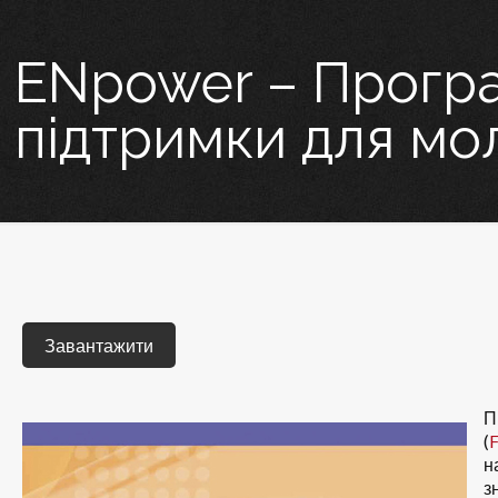
ENpower – Прогр
підтримки для мо
Завантажити
П
(
F
н
з