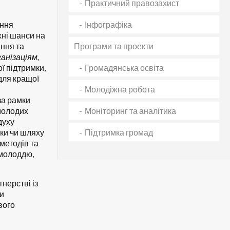
Практичний правозахист
ання
Інфографіка
хні шанси на
ння та
Програми та проекти
анізаціям,
ї підтримки,
Громадянська освіта
для кращої
Молодіжна робота
за рамки
 молодих
Моніторинг та аналітика
духу
ки чи шляху
Підтримка громад
 методів та
 молоддю,
нерстві із
и
вого