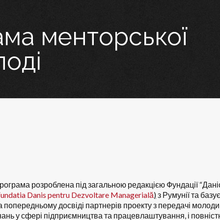
ама менторської
лоді
рограма розроблена під загальною редакцією Фундації “Дані
undatia Danis pentru Dezvoltare Managerial
ă
)
з Румунії та базу
а попередньому досвіді партнерів проекту з передачі молод
нань у сфері підприємництва та працевлаштування, і повніс