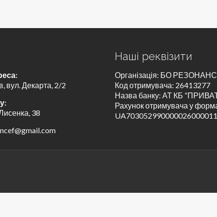
и
Наші реквізити
реса:
Організація: БО РЕЗОНАН
в, вул. Декарта, 2/2
Код отримувача: 26413277
Назва банку: АТ КБ “ПРИВ
у:
Рахунок отримувача у форма
 Лисенка, 38
UA70305299000002600001
ancef@gmail.com