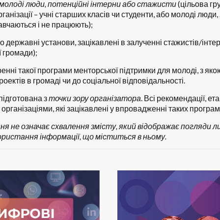
 молоді люди, потенційні інтерни або стажисти
(цільова гр
рганізації – учні старших класів чи студенти, або молоді люди, 
авчаються і не працюють);
бо державні установи, зацікавлені в залученні стажистів/інтерн
ї громади);
оренні такої програми менторської підтримки для молоді, з як
роектів в громаді чи до соціальної відповідальності.
підготована з
точки зору організатора
. Всі рекомендації, ет
 організаціями, які зацікавлені у впровадженні таких програм
ння не означає схвалення змісту, який відображає погляди л
користання інформації, що міститься в ньому.