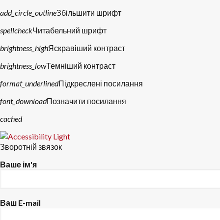
add_circle_outline
Збільшити шрифт
spellcheck
Читабельний шрифт
brightness_high
Яскравіший контраст
brightness_low
Темніший контраст
format_underlined
Підкреслені посилання
font_download
Позначити посилання
Скинути
cached
параметри
Зворотній звязок
Ваше ім'я
Ваш E-mail