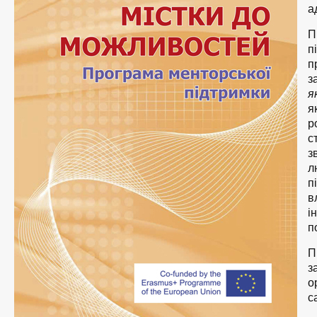
а
П
п
п
з
я
я
р
с
з
л
п
в
і
п
П
з
о
с