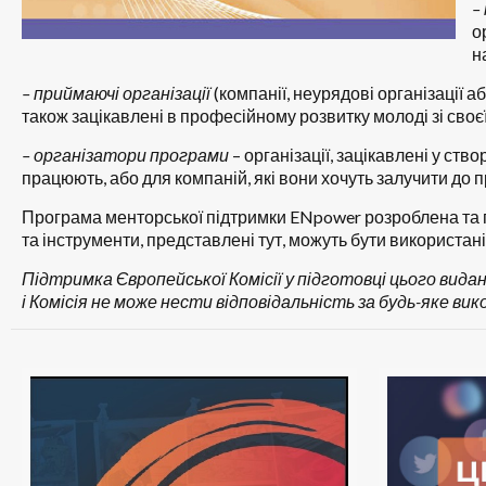
–
о
н
– приймаючі організації
(компанії, неурядові організації а
також зацікавлені в професійному розвитку молоді зі своє
– організатори програми
– організації, зацікавлені у ств
працюють, або для компаній, які вони хочуть залучити до п
Програма менторської підтримки
ENpower
розроблена та 
та інструменти, представлені тут, можуть бути використані
Підтримка Європейської Комісії у підготовці цього вида
і Комісія не може нести відповідальність за будь-яке ви