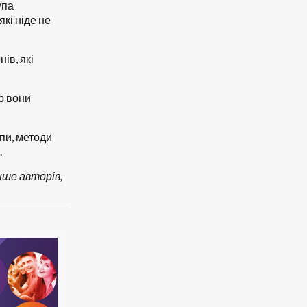
упа
які ніде не
ів, які
ою вони
апи, методи
.
ише авторів,