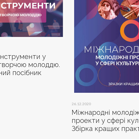
інструменти у
 творчою молоддю.
ий посібник
26.12.2020
Міжнародні молодіж
проекти у сфері кул
Збірка кращих прак