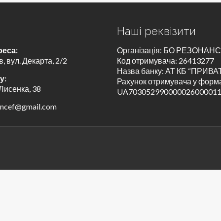
и
Наші реквізити
реса:
Організація: БО РЕЗОНАН
в, вул. Декарта, 2/2
Код отримувача: 26413277
Назва банку: АТ КБ “ПРИВ
у:
Рахунок отримувача у форма
 Лисенка, 38
UA70305299000002600001
ancef@gmail.com