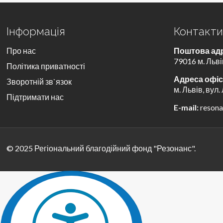
Інформація
Контакт
Про нас
Поштова ад
79016 м. Льві
Політика приватності
Адреса офіс
Зворотній зв`язок
м. Львів, вул.
Підтримати нас
E-mail:
reson
© 2025 Регіональний благодійний фонд "Резонанс".