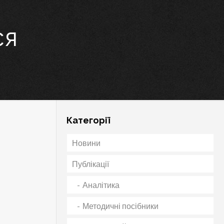
ся
Категорії
Новини
Публікації
Аналітика
Методичні посібники