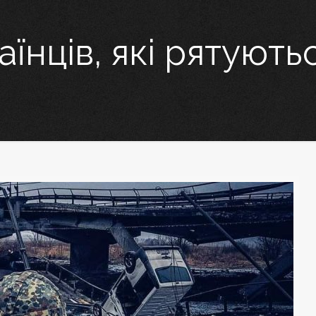
їнців, які рятують