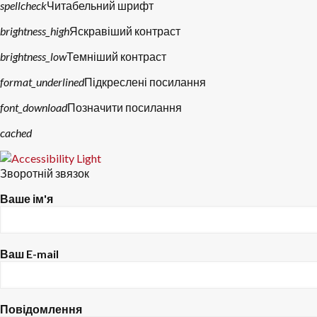
spellcheck
Читабельний шрифт
brightness_high
Яскравіший контраст
brightness_low
Темніший контраст
format_underlined
Підкреслені посилання
font_download
Позначити посилання
Скинути
cached
параметри
Зворотній звязок
Ваше ім'я
Ваш E-mail
Повідомлення