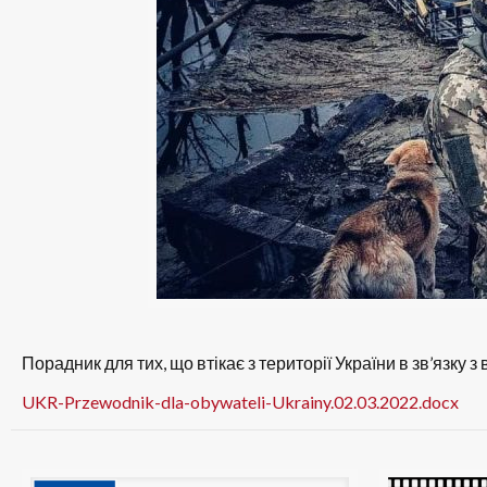
Порадник для тих, що втікає з території України в зв’язку 
UKR-Przewodnik-dla-obywateli-Ukrainy.02.03.2022.docx