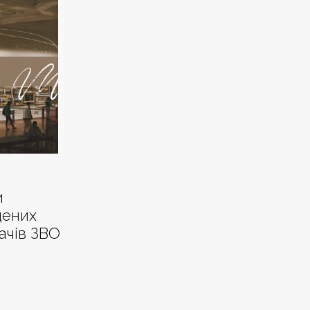
и
щених
ачів ЗВО